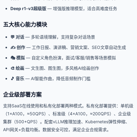
Deep r1-v3超级版
— 增强版推理模型，适合高难度任务
五大核心能力模块
💬 对话
— 多轮语境理解，支持复杂对话场景
✍️ 创作
— 工作日报、演讲稿、营销文案、SEO文章自动生成
🎭 模拟
— 自定义角色扮演，面试/客服/销售等场景模拟
🎨 绘画
— 文生图、图生图，多风格AI绘画创作
🎵 音乐
— AI智能作曲，降低音频制作门槛
企业级部署方案
支持SaaS在线使用和私有化部署两种模式。私有化部署提供：单机级
（1×A100，≈50QPS）、标准级（4×A100，≈200QPS）、企业级
集群（500+QPS）。配套vLLM推理加速、Kubernetes弹性伸缩、
API网关+负载均衡。数据安全可控，满足企业合规需求。