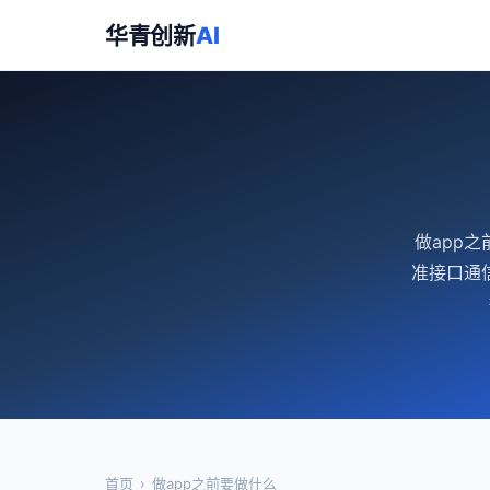
华青创新
AI
做app
准接口通
首页
›
做app之前要做什么