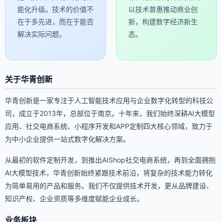
能化升级。技术的价值不
以技术普惠推动商业创
在于多先进，而在于能否
新，构建数字经济新生
解决实际问题。
态。
关于华青创新
华青创新是一家专注于人工智能技术应用与企业数字化转型的科技公
司，成立于2013年，总部位于南京。十年来，我们始终深耕AI大模型
应用、社交电商系统、小程序开发和APP定制四大核心领域，致力于
为中小企业提供一站式数字化解决方案。
从最初的软件定制开发，到推出AIShop社交电商系统，再到全面拥抱
AI大模型技术，华青创新始终紧跟技术前沿，将复杂的技术能力转化
为简单易用的产品和服务。我们不仅提供技术开发，更从品牌建设、
知识产权、企业资质等多维度赋能企业成长。
业务板块