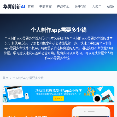
华青创新
AI
首页
电商方案
产品中心
关于我们
AI应用
AI商业
个人制作app需要多少钱
个人制作app需要多少钱入门指南本文系统介绍个人制作app需要多少钱的基本
知识和使用方法。了解基础概念和核心功能是第一步。快速上手使用个人制作
app需要多少钱并不复杂。明确需求后选择合适的方案，通过实践不断优化即可
掌握。学习建议建议从基础功能开始，配合实际项目练习，可以更快掌握个人制
作app需要多少钱。
首页
›
个人制作app需要多少钱