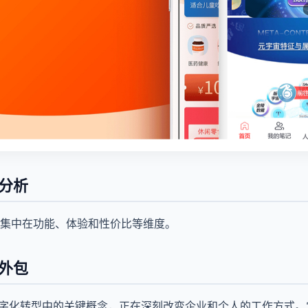
场分析
集中在功能、体验和性价比等维度。
p外包
数字化转型中的关键概念，正在深刻改变企业和个人的工作方式