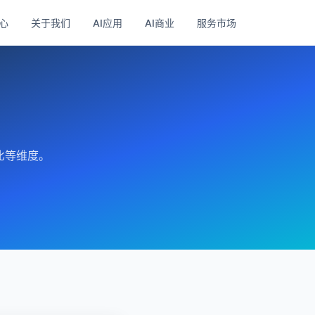
心
关于我们
AI应用
AI商业
服务市场
比等维度。