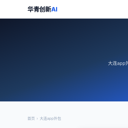
华青创新
AI
大连ap
首页
›
大连app外包