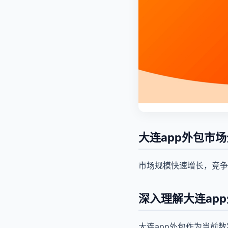
大连app外包市
市场规模快速增长，竞争
深入理解大连ap
大连app外包作为当前