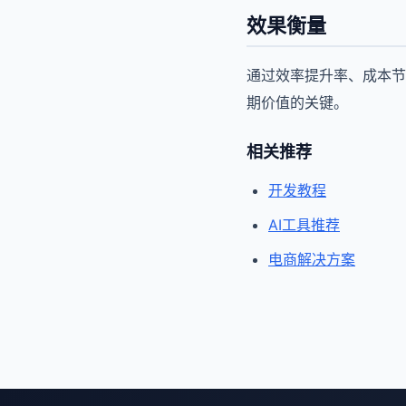
效果衡量
通过效率提升率、成本节
期价值的关键。
相关推荐
开发教程
AI工具推荐
电商解决方案