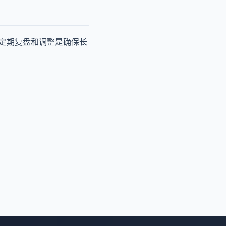
。定期复盘和调整是确保长