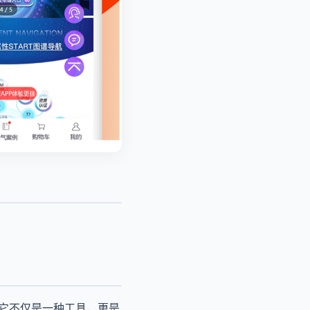
。它不仅是一种工具，更是