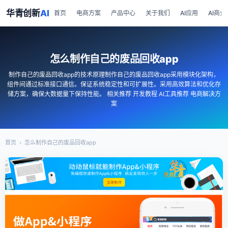
华青创新
AI
首页
电商方案
产品中心
关于我们
AI应用
AI商业
怎么制作自己的废品回收app
制作自己的废品回收app的技术原理制作自己的废品回收app采用模块化架构，
组件间通过标准接口通信。保证系统稳定性和可扩展性。采用高效算法和优化存
储方案，确保大数据量下保持性能。 相关推荐 开发教程 AI工具推荐 电商解决方
案
首页
›
怎么制作自己的废品回收app