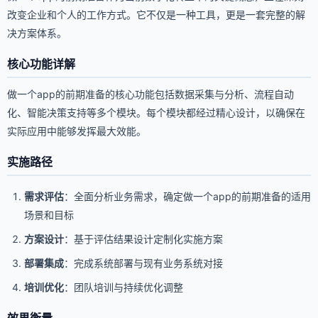
改变企业和个人的工作方式。它不仅是一种工具，更是一套完整的解
决方案体系。
核心功能详解
做一个app的前期准备的核心功能包括数据采集与分析、流程自动
化、智能决策支持等多个模块。每个模块都经过精心设计，以确保在
实际应用中能够发挥最大效能。
实施路径
需求评估
：全面分析业务需求，确定做一个app的前期准备的适用
场景和目标
方案设计
：基于评估结果设计定制化实施方案
部署集成
：完成系统部署与现有业务系统对接
培训优化
：团队培训与持续优化调整
效果衡量