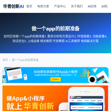
华青创新
AI
首页
电商方案
产品中心
关于我们
AI应用
AI商业
做一个app的前期准备
如何实现做一个app的前期准备1. 需求分析和方案设计2. 环境搭建3. 功能部署4.
测试优化5. 上线运维 相关推荐 开发教程 AI工具推荐 电商解决方案
首页
›
做一个app的前期准备