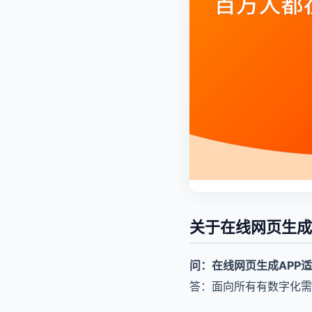
关于在线网页生成
问：在线网页生成APP
答：面向所有有数字化需