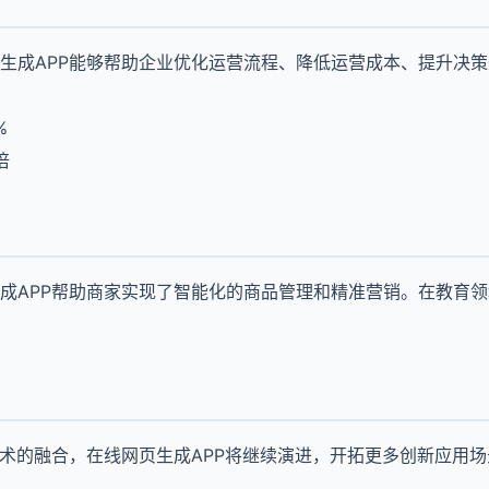
生成APP能够帮助企业优化运营流程、降低运营成本、提升决
%
倍
成APP帮助商家实现了智能化的商品管理和精准营销。在教育领
技术的融合，在线网页生成APP将继续演进，开拓更多创新应用场