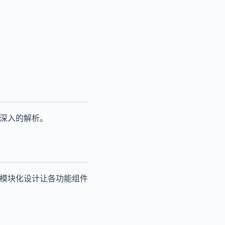
面深入的解析。
其模块化设计让各功能组件