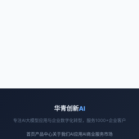
华青创新
AI
专注AI大模型应用与企业数字化转型，服务1000+企业客户
首页
产品中心
关于我们
AI应用
AI商业
服务市场