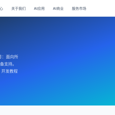
心
关于我们
AI应用
AI商业
服务市场
答：面向所
备支持。
 开发教程