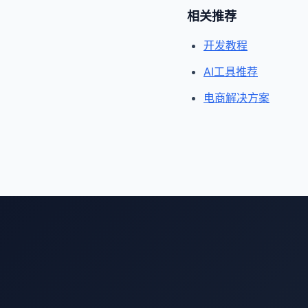
相关推荐
开发教程
AI工具推荐
电商解决方案