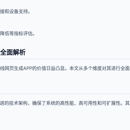
接和设备支持。
降低等指标评估。
P全面解析
线网页生成APP的价值日益凸显。本文从多个维度对其进行全
先进的技术架构，确保了系统的高性能、高可用性和可扩展性。