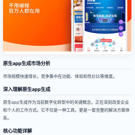
原生app生成市场分析
市场规模快速增长，竞争集中在功能、体验和性价比等维度。
深入理解原生app生成
原生app生成作为当前数字化转型中的关键概念，正在深刻改变企业
和个人的工作方式。它不仅是一种工具，更是一套完整的解决方案体
系。
核心功能详解