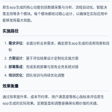
原生app生成的核心功能包括数据采集与分析、流程自动化、智能决
策支持等多个模块。每个模块都经过精心设计，以确保在实际应用中
能够发挥最大效能。
实施路径
需求评估
：全面分析业务需求，确定原生app生成的适用场景和目
标
方案设计
：基于评估结果设计定制化实施方案
部署集成
：完成系统部署与现有业务系统对接
培训优化
：团队培训与持续优化调整
效果衡量
通过效率提升率、成本节约率、用户满意度等核心指标来评估原生
app生成的实际效果。定期复盘和调整是确保长期价值的关键。