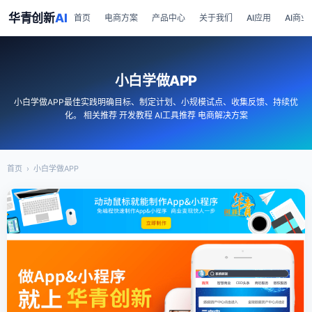
华青创新
AI
首页
电商方案
产品中心
关于我们
AI应用
AI商业
小白学做APP
小白学做APP最佳实践明确目标、制定计划、小规模试点、收集反馈、持续优
化。 相关推荐 开发教程 AI工具推荐 电商解决方案
首页
›
小白学做APP