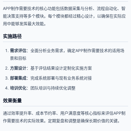
APP制作需要技术的核心功能包括数据采集与分析、流程自动化、智
能决策支持等多个模块。每个模块都经过精心设计，以确保在实际应
用中能够发挥最大效能。
实施路径
需求评估
：全面分析业务需求，确定APP制作需要技术的适用场
景和目标
方案设计
：基于评估结果设计定制化实施方案
部署集成
：完成系统部署与现有业务系统对接
培训优化
：团队培训与持续优化调整
效果衡量
通过效率提升率、成本节约率、用户满意度等核心指标来评估APP制
作需要技术的实际效果。定期复盘和调整是确保长期价值的关键。