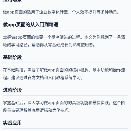
做app页面的适用于企业数字化转型、个人效率提升等多种场景。
做app页面的从入门到精通
掌握做app页面的需要一个循序渐进的过程。本文为你规划了一条清
晰的学习路径，帮助你从零基础成长为熟练使用者。
基础阶段
在基础阶段，需要了解做app页面的的核心概念、基本功能和操作流
程。建议通过官方文档和入门教程系统学习。
进阶阶段
掌握基础后，深入学习做app页面的的高级功能和最佳实践。这个阶
段重点是理解其底层逻辑和优化技巧。
实战应用