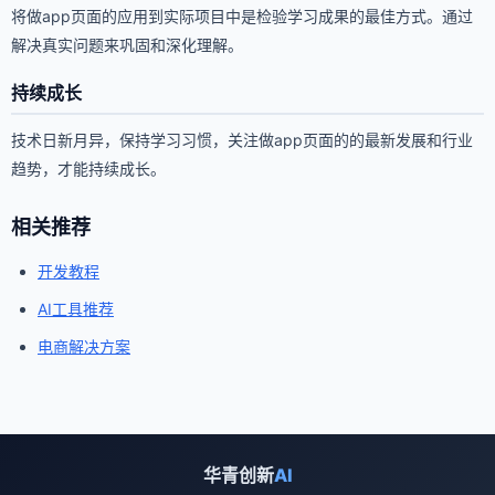
将做app页面的应用到实际项目中是检验学习成果的最佳方式。通过
解决真实问题来巩固和深化理解。
持续成长
技术日新月异，保持学习习惯，关注做app页面的的最新发展和行业
趋势，才能持续成长。
相关推荐
开发教程
AI工具推荐
电商解决方案
华青创新
AI