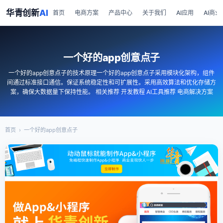
华青创新
AI
首页
电商方案
产品中心
关于我们
AI应用
AI商业
一个好的app创意点子
一个好的app创意点子的技术原理一个好的app创意点子采用模块化架构，组件
间通过标准接口通信。保证系统稳定性和可扩展性。采用高效算法和优化存储方
案，确保大数据量下保持性能。 相关推荐 开发教程 AI工具推荐 电商解决方案
首页
›
一个好的app创意点子