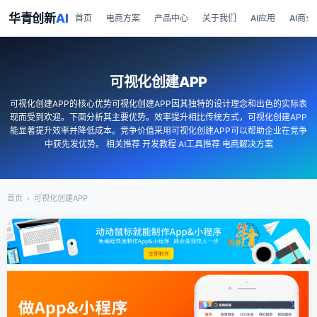
华青创新
AI
首页
电商方案
产品中心
关于我们
AI应用
AI商业
可视化创建APP
可视化创建APP的核心优势可视化创建APP因其独特的设计理念和出色的实际表
现而受到欢迎。下面分析其主要优势。效率提升相比传统方式，可视化创建APP
能显著提升效率并降低成本。竞争价值采用可视化创建APP可以帮助企业在竞争
中获先发优势。 相关推荐 开发教程 AI工具推荐 电商解决方案
首页
›
可视化创建APP