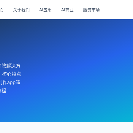
心
关于我们
AI应用
AI商业
服务市场
高效解决方
。核心特点
作app适
教程