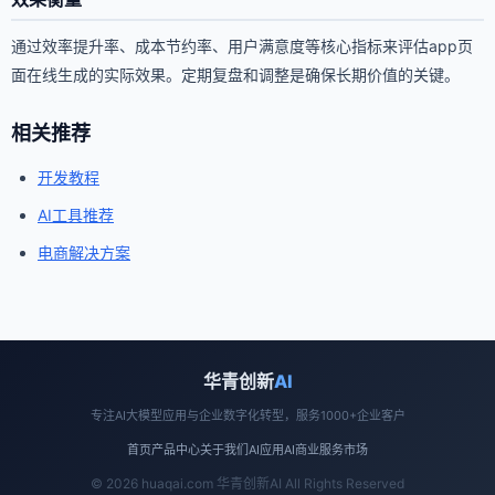
通过效率提升率、成本节约率、用户满意度等核心指标来评估app页
面在线生成的实际效果。定期复盘和调整是确保长期价值的关键。
相关推荐
开发教程
AI工具推荐
电商解决方案
华青创新
AI
专注AI大模型应用与企业数字化转型，服务1000+企业客户
首页
产品中心
关于我们
AI应用
AI商业
服务市场
© 2026 huaqai.com 华青创新AI All Rights Reserved