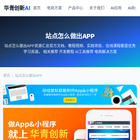
华青创新
AI
首页
电商方案
产品中心
关于我们
AI应用
AI商业
站点怎么做出APP
站点怎么做出APP资源汇总官方文档、教程视频、实践项目、在线课程都是优秀
学习资源。 相关推荐 开发教程 AI工具推荐 电商解决方案
首页
›
站点怎么做出APP