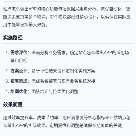
站点怎么做出APP的核心功能包括数据采集与分析、流程自动化、智
能决策支持等多个模块。每个模块都经过精心设计，以确保在实际应
用中能够发挥最大效能。
实施路径
需求评估
：全面分析业务需求，确定站点怎么做出APP的适用场
景和目标
方案设计
：基于评估结果设计定制化实施方案
部署集成
：完成系统部署与现有业务系统对接
培训优化
：团队培训与持续优化调整
效果衡量
通过效率提升率、成本节约率、用户满意度等核心指标来评估站点怎
么做出APP的实际效果。定期复盘和调整是确保长期价值的关键。