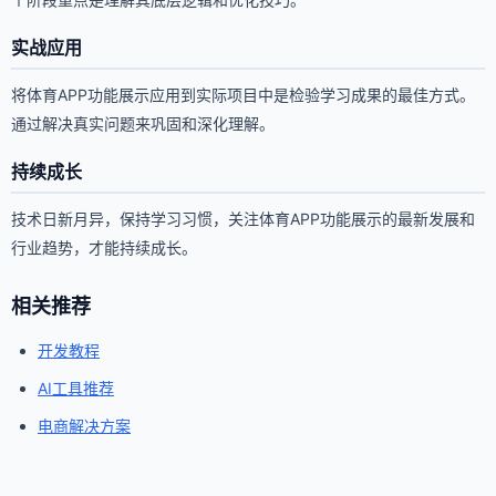
实战应用
将体育APP功能展示应用到实际项目中是检验学习成果的最佳方式。
通过解决真实问题来巩固和深化理解。
持续成长
技术日新月异，保持学习习惯，关注体育APP功能展示的最新发展和
行业趋势，才能持续成长。
相关推荐
开发教程
AI工具推荐
电商解决方案