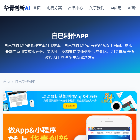
华青创新
AI
首页
电商方案
产品中心
关于我们
AI应用
AI商业
自已制作APP
自已制作APP与传统方案对比效率：自已制作APP可节省60%以上时间。成本：
长期看总拥有成本更低。灵活性：架构支持快速调整适应变化。 相关推荐 开发
教程 AI工具推荐 电商解决方案
首页
›
自已制作APP