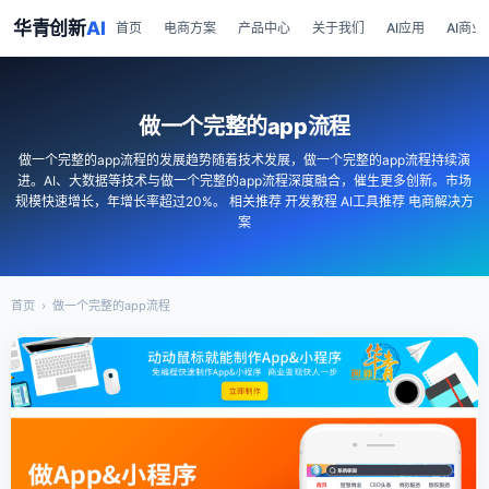
华青创新
AI
首页
电商方案
产品中心
关于我们
AI应用
AI商业
做一个完整的app流程
做一个完整的app流程的发展趋势随着技术发展，做一个完整的app流程持续演
进。AI、大数据等技术与做一个完整的app流程深度融合，催生更多创新。市场
规模快速增长，年增长率超过20%。 相关推荐 开发教程 AI工具推荐 电商解决方
案
首页
›
做一个完整的app流程