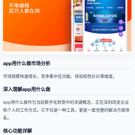
app用什么做市场分析
市场规模快速增长，竞争集中在功能、体验和性价比等维度。
深入理解app用什么做
app用什么做作为当前数字化转型中的关键概念，正在深刻改变企业
和个人的工作方式。它不仅是一种工具，更是一套完整的解决方案体
系。
核心功能详解