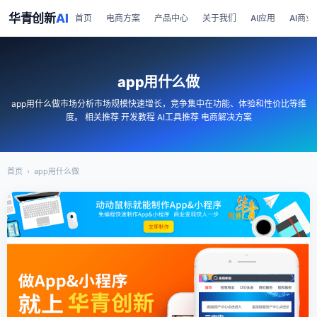
华青创新
AI
首页
电商方案
产品中心
关于我们
AI应用
AI商业
app用什么做
app用什么做市场分析市场规模快速增长，竞争集中在功能、体验和性价比等维
度。 相关推荐 开发教程 AI工具推荐 电商解决方案
首页
›
app用什么做