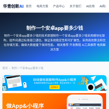
华青创新
AI
首页
电商方案
产品中心
关于我们
AI应用
AI商业
制作一个安卓app要多少钱
制作一个安卓app要多少钱的技术原理制作一个安卓app要多少钱采用模块化架
构，组件间通过标准接口通信。保证系统稳定性和可扩展性。采用高效算法和优
化存储方案，确保大数据量下保持性能。 相关推荐 开发教程 AI工具推荐 电商解
决方案
首页
›
制作一个安卓app要多少钱