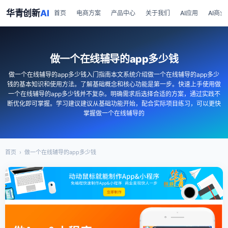
华青创新
AI
首页
电商方案
产品中心
关于我们
AI应用
AI商业
做一个在线辅导的app多少钱
做一个在线辅导的app多少钱入门指南本文系统介绍做一个在线辅导的app多少
钱的基本知识和使用方法。了解基础概念和核心功能是第一步。快速上手使用做
一个在线辅导的app多少钱并不复杂。明确需求后选择合适的方案，通过实践不
断优化即可掌握。学习建议建议从基础功能开始，配合实际项目练习，可以更快
掌握做一个在线辅导的
首页
›
做一个在线辅导的app多少钱