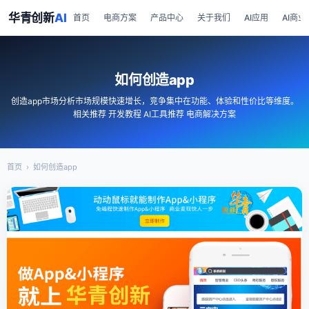
华青创新
AI
首页
电商方案
产品中心
关于我们
AI应用
AI商业
如何创造app
创造app市场分析市场规模快速增长，竞争集中在功能、体验和性价比等维度。
相关推荐 开发教程 AI工具推荐 电商解决方案
首页
›
如何创造app