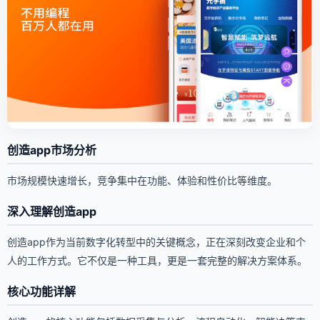
创造app市场分析
市场规模快速增长，竞争集中在功能、体验和性价比等维度。
深入理解创造app
创造app作为当前数字化转型中的关键概念，正在深刻改变企业和个
人的工作方式。它不仅是一种工具，更是一套完整的解决方案体系。
核心功能详解