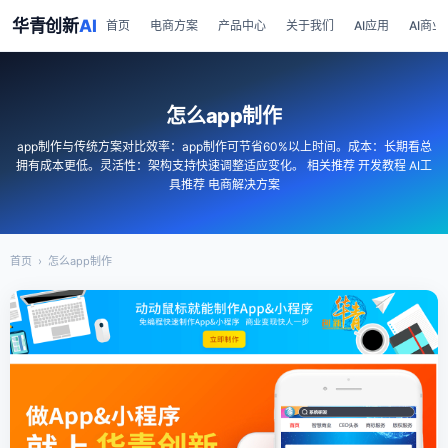
华青创新
AI
首页
电商方案
产品中心
关于我们
AI应用
AI商业
怎么app制作
app制作与传统方案对比效率：app制作可节省60%以上时间。成本：长期看总
拥有成本更低。灵活性：架构支持快速调整适应变化。 相关推荐 开发教程 AI工
具推荐 电商解决方案
首页
›
怎么app制作