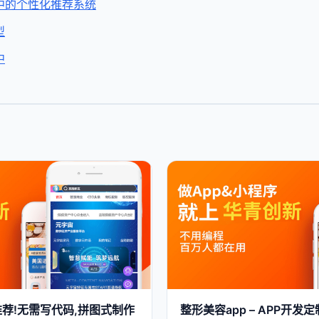
中的个性化推荐系统
型
中
荐!无需写代码,拼图式制作
整形美容app – APP开