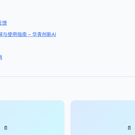
反馈
解与使用指南 – 华青创新AI
销
📄
📄