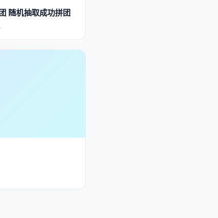
团 随机抽取成功拼团
…