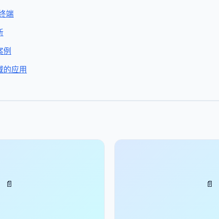
慧终端
新
案例
域的应用
📄
📄