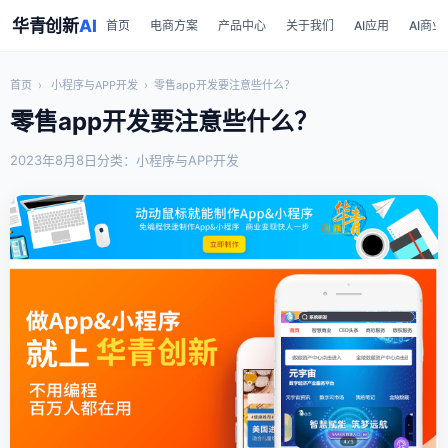
华青创新
AI
首页
电商方案
产品中心
关于我们
AI应用
AI商业
首页
›
小程序与APP开发
›
零售app开发要注意些什么？
零售app开发要注意些什么？
2023年8月8日
分类：小程序与APP开发