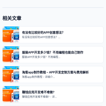
相关文章
有没有比较好的APP创意想法？
有没有比较好的APP创意想法？…
服装APP开发多少钱？不用编程也能自己制作
服装APP开发多少钱？不用编程…
淘客app制作教程 – APP开发定制方案与费用解析
淘客app制作教程 - 详细介…
赚钱应用开发难不难做?
赚钱应用开发难不难做? - 详…