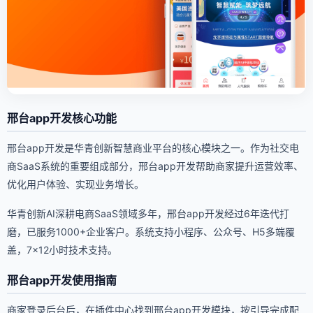
邢台app开发核心功能
邢台app开发是华青创新智慧商业平台的核心模块之一。作为社交电
商SaaS系统的重要组成部分，邢台app开发帮助商家提升运营效率、
优化用户体验、实现业务增长。
华青创新AI深耕电商SaaS领域多年，邢台app开发经过6年迭代打
磨，已服务1000+企业客户。系统支持小程序、公众号、H5多端覆
盖，7×12小时技术支持。
邢台app开发使用指南
商家登录后台后，在插件中心找到邢台app开发模块，按引导完成配