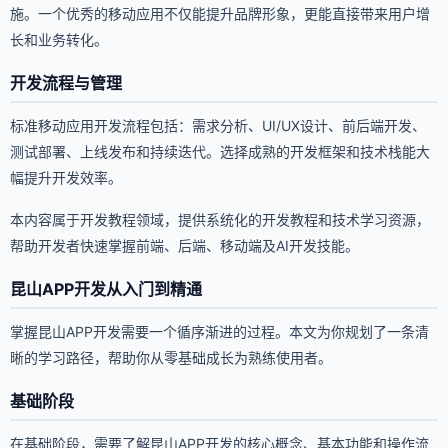
施。一个优秀的移动应用不仅能提升品牌形象，更能直接带来用户增
长和业务转化。
开发流程与管理
标准移动应用开发流程包括：需求分析、UI/UX设计、前后端开发、
测试部署、上线发布和持续迭代。选择成熟的开发框架和技术栈能大
幅提升开发效率。
本内容属于开发教程领域，提供系统化的开发教程和技术学习资源，
帮助开发者快速掌握前端、后端、移动端及AI开发技能。
昆山APP开发从入门到精通
掌握昆山APP开发需要一个循序渐进的过程。本文为你规划了一条清
晰的学习路径，帮助你从零基础成长为熟练使用者。
基础阶段
在基础阶段，需要了解昆山APP开发的核心概念、基本功能和操作流