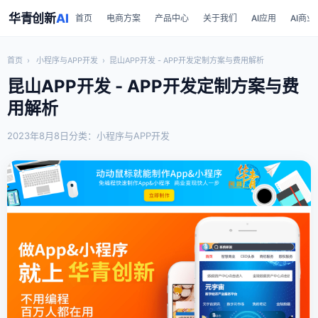
华青创新
AI
首页
电商方案
产品中心
关于我们
AI应用
AI商业
首页
›
小程序与APP开发
›
昆山APP开发 - APP开发定制方案与费用解析
昆山APP开发 - APP开发定制方案与费
用解析
2023年8月8日
分类：小程序与APP开发