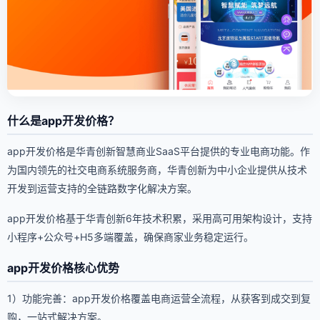
什么是app开发价格？
app开发价格是华青创新智慧商业SaaS平台提供的专业电商功能。作
为国内领先的社交电商系统服务商，华青创新为中小企业提供从技术
开发到运营支持的全链路数字化解决方案。
app开发价格基于华青创新6年技术积累，采用高可用架构设计，支持
小程序+公众号+H5多端覆盖，确保商家业务稳定运行。
app开发价格核心优势
1）功能完善：app开发价格覆盖电商运营全流程，从获客到成交到复
购，一站式解决方案。