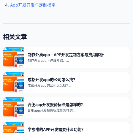
App开发开发与定制指南
相关文章
制作外卖app – APP开发定制方案与费用解析
制作外卖app - 详细介绍、…
成都开发app的公司怎么找?
成都开发app的公司怎么找? …
合肥app开发报价标准是怎样的?
合肥app开发报价标准是怎样的…
学咖啡的APP开发需要什么功能？