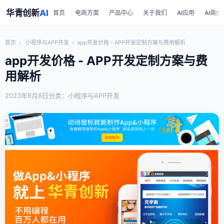
华青创新
AI
首页
电商方案
产品中心
关于我们
AI应用
AI商业
首页
›
小程序与APP开发
›
app开发价格 - APP开发定制方案与费用解析
app开发价格 - APP开发定制方案与费
用解析
2023年8月8日
分类：小程序与APP开发