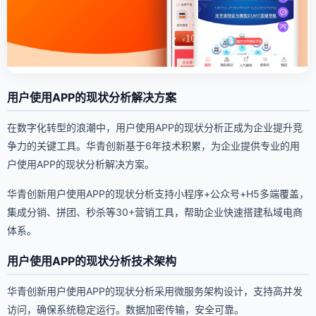
用户使用APP的现状分析解决方案
在数字化转型的浪潮中，用户使用APP的现状分析正成为企业提升竞
争力的关键工具。华青创新基于6年技术积累，为企业提供专业的用
户使用APP的现状分析解决方案。
华青创新用户使用APP的现状分析支持小程序+公众号+H5多端覆盖，
集成分销、拼团、秒杀等30+营销工具，帮助企业快速搭建私域电商
体系。
用户使用APP的现状分析技术架构
华青创新用户使用APP的现状分析采用微服务架构设计，支持高并发
访问，确保系统稳定运行。数据加密传输，安全可靠。