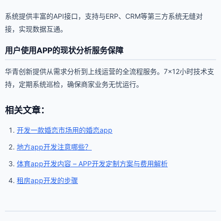
系统提供丰富的API接口，支持与ERP、CRM等第三方系统无缝对
接，实现数据互通。
用户使用APP的现状分析服务保障
华青创新提供从需求分析到上线运营的全流程服务。7×12小时技术支
持，定期系统巡检，确保商家业务无忧运行。
相关文章：
开发一款婚恋市场用的婚恋app
地方app开发注意哪些？
体育app开发内容 – APP开发定制方案与费用解析
租房app开发的步骤