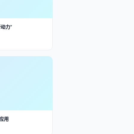
动力”
应用