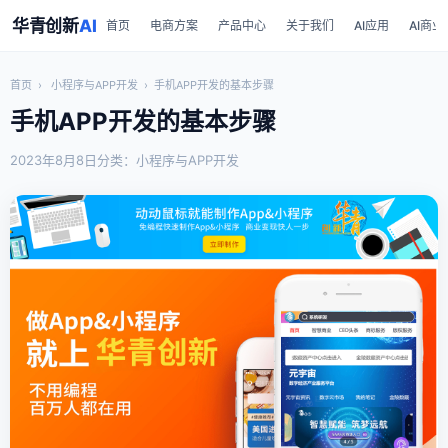
华青创新
AI
首页
电商方案
产品中心
关于我们
AI应用
AI商业
首页
›
小程序与APP开发
›
手机APP开发的基本步骤
手机APP开发的基本步骤
2023年8月8日
分类：小程序与APP开发