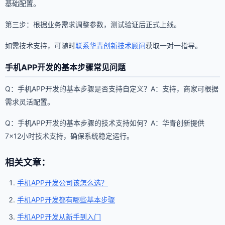
基础配置。
第三步：根据业务需求调整参数，测试验证后正式上线。
如需技术支持，可随时
联系华青创新技术顾问
获取一对一指导。
手机APP开发的基本步骤常见问题
Q：手机APP开发的基本步骤是否支持自定义？A：支持，商家可根据
需求灵活配置。
Q：手机APP开发的基本步骤的技术支持如何？A：华青创新提供
7×12小时技术支持，确保系统稳定运行。
相关文章：
手机APP开发公司该怎么选？
手机APP开发都有哪些基本步骤
手机APP开发从新手到入门