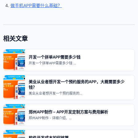
做手机APP需要什么基础？
相关文章
开发一个拼单APP需要多少钱
开发一个拼单APP需要多少钱 …
美业从业者想开发一个预约服务的APP，大概需要多少
钱？
美业从业者想开发一个预约服务的…
郑州APP制作 – APP开发定制方案与费用解析
郑州APP制作 - 详细介绍、…
软件开发成本如何核算