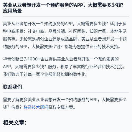
美业从业者想开发一个预约服务的APP，大概需要多少钱？
应用场景
美业从业者想开发一个预约服务的APP，大概需要多少钱？适用于多
种电商场景：社交电商、品牌分销、社区团购、知识付费、本地生活
服务等。无论您是初创企业还是成熟品牌，美业从业者想开发一个预
约服务的APP，大概需要多少钱？都能为您提供专业的技术支持。
华青创新已为1000+企业提供美业从业者想开发一个预约服务的
APP，大概需要多少钱？服务，积累了丰富的行业经验和技术沉淀。
我们致力于让每一家企业都能轻松拥抱数字化。
联系我们
需要了解更多美业从业者想开发一个预约服务的APP，大概需要多少
钱？信息？
联系技术顾问
获取专属方案。
相关文章：