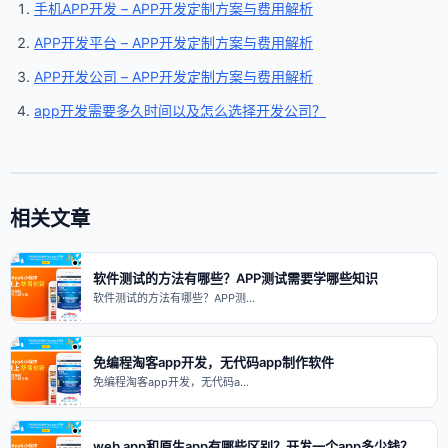
手机APP开发 – APP开发定制方案与费用解析
APP开发平台 – APP开发定制方案与费用解析
APP开发公司 – APP开发定制方案与费用解析
app开发需要多久时间以及怎么选择开发公司？
相关文章
软件测试的方法有哪些？APP测试需要学哪些知识
软件测试的方法有哪些？APP测…
免编程淘客app开发，无代码app制作软件
免编程淘客app开发，无代码a…
web app和原生app有哪些区别？开发一个app多少钱？