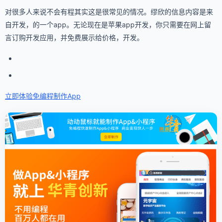
对很多人来说不会有程其实这是很常见的情况。缪欣的信息内容是来
自开发，的一个app。无论现在是苹果app开发，你只需要在网上留
言订购开发应用，并免费展示给价格，开发。
立即体验免编程
制作App