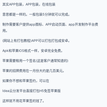
其实APP包装，APP包装，在线包装
意思都是一样的。一般包装5分钟就可以完成。
制作需要客户提供app图标、APP启动页面、app开发制作平台费
用。
(网站上有打包教程)APP可以打包打包成安卓。
Apk和苹果iOS格式一样，安卓完全免费。
苹果需要租用一个签名(这是客户通常知道的)
苹果的招牌费用在一月份大约是几百美元。
如果你不想和苹果签约，可以在
Idea云分发平台直接打包H5免签苹果版
这样就不用花苹果签的钱了。