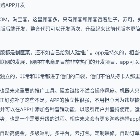
购APP开发
—JD.COM，淘宝客，这里顾客多，只有顾客和顾客饿着肚子，苏可
hp的新版后端开发，整套代码可以开发两次，升级起来比前代版本
版都是割匪菜，还不如自己给别人建推广。app是持久的，相
联网的发展，网购在电商是目前非常热门的开发项目，app可以
独立的，非常和非常都进了他们的口袋，他们不怕从持卡人那里
，也是未来重要的推广工具。阻塞链接不适合操作风扇。机器人
P正好弥补了这些不足。APP的独立性很强，不用担心因为违规被
并可以在APP中添加各种营销功能，以吸引用户并坚持使用。
趋势，也是一个需要升级的过程。相信未来会有更多淘客选择app
，自动高佣金，多级返利，多平台，云打包，定制装修，自动订