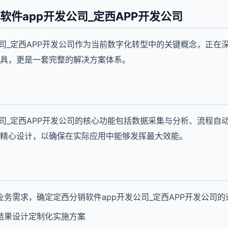
软件app开发公司_定西APP开发公司
公司_定西APP开发公司作为当前数字化转型中的关键概念，正在
具，更是一套完整的解决方案体系。
公司_定西APP开发公司的核心功能包括数据采集与分析、流程自
精心设计，以确保在实际应用中能够发挥最大效能。
业务需求，确定定西分销软件app开发公司_定西APP开发公司
结果设计定制化实施方案