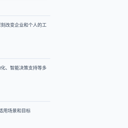
深刻改变企业和个人的工
动化、智能决策支持等多
的适用场景和目标