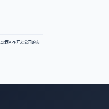
定西APP开发公司的实