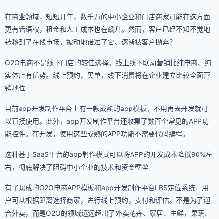
在商业领域，短短几年，数千万的中小企业和门店商家可能在这方面
更有话语权，租金和人工成本也在飙升。然而，客户已经不知不觉地
转移到了在线市场，被动地错过了它。逐渐被客户抛弃？
O2O电商不是线下门店的较佳选择。线上线下联动营销比纯电商、纯
实体店有优势。线上预约，买单，线下消费将在企业建立比较全面营
销地位
目前app开发制作平台上有一款成熟的app模板，不用再去开发就可
以直接使用。此外，app开发制作平台还收集了数百个常见的APP功
能控件。在开发，使用这些成熟的APP功能不需要代码编程。
这种基于SaaS平台的app制作模式可以将APP的开发成本降低90%左
右，彻底解决了阻碍中小企业的技术和资金壁垒
有了现成的O2O电商APP模板和app开发制作平台LBS定位系统，用
户可以根据距离选择商家，进行线上预约，支付和评估。不是为了迎
合外卖，而是O2O的领域远远超出了外卖花卉、家居、生鲜，果蔬、