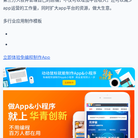
app运营的工作量，同时扩大app平台的资源，做大生意。
多行业应用制作模板
立即体验免编程
制作App