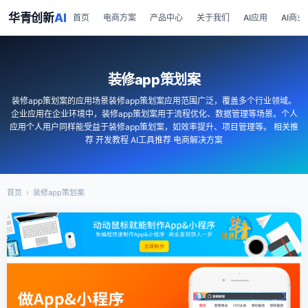
华青创新
AI
首页
电商方案
产品中心
关于我们
AI应用
AI商业
装修app策划案
装修app策划案的应用场景装修app策划案应用范围广泛，覆盖多个行业领域。
企业应用在企业环境中，装修app策划案用于流程优化、数据管理等场景。个人
应用个人用户同样能受益于装修app策划案，如效率提升、项目管理等。 相关推
荐 开发教程 AI工具推荐 电商解决方案
首页
›
装修app策划案