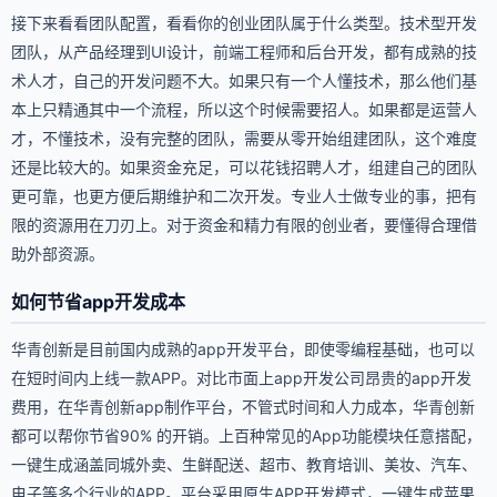
接下来看看团队配置，看看你的创业团队属于什么类型。技术型开发
团队，从产品经理到UI设计，前端工程师和后台开发，都有成熟的技
术人才，自己的开发问题不大。如果只有一个人懂技术，那么他们基
本上只精通其中一个流程，所以这个时候需要招人。如果都是运营人
才，不懂技术，没有完整的团队，需要从零开始组建团队，这个难度
还是比较大的。如果资金充足，可以花钱招聘人才，组建自己的团队
更可靠，也更方便后期维护和二次开发。专业人士做专业的事，把有
限的资源用在刀刃上。对于资金和精力有限的创业者，要懂得合理借
助外部资源。
如何节省app开发成本
华青创新是目前国内成熟的app开发平台，即使零编程基础，也可以
在短时间内上线一款APP。对比市面上app开发公司昂贵的app开发
费用，在华青创新app制作平台，不管式时间和人力成本，华青创新
都可以帮你节省90% 的开销。上百种常见的App功能模块任意搭配，
一键生成涵盖同城外卖、生鲜配送、超市、教育培训、美妆、汽车、
电子等多个行业的APP。平台采用原生APP开发模式，一键生成苹果