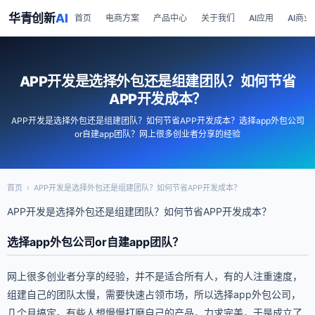
华青创新
AI
首页
电商方案
产品中心
关于我们
AI应用
AI商业
APP开发是选择外包还是组建团队？如何节省
APP开发成本？
APP开发是选择外包还是组建团队？如何节省APP开发成本？选择app外包公司
or自建app团队？网上很多创业者分享的经验
首页
›
APP开发是选择外包还是组建团队？如何节省APP开发成本？
APP开发是选择外包还是组建团队？如何节省APP开发成本？
选择app外包公司or自建app团队？
网上很多创业者分享的经验，并不是适合所有人，有的人注重速度，
组建自己的团队太慢，需要快速占领市场，所以选择app外包公司，
几个月搞定。有些人想慢慢打磨自己的产品，力求完美，于是成立了