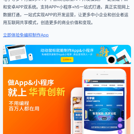
和安卓APP双系统。支持APP+小程序+h5一站式打通，真正实现网上
数据打通，一站式实现APP的开发运营，让更多中小企业和创业者运
用互联网共享模式，创造更多的商业价值和变现。
立即体验免编程
制作App