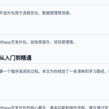
p开发外包用于流程优化、数据管理等场景。
州app开发外包，如效率提升、项目管理等。
包从入门到精通
需要一个循序渐进的过程。本文为你规划了一条清晰的学习路径
州app开发外包的核心概念、基本功能和操作流程。建议通过