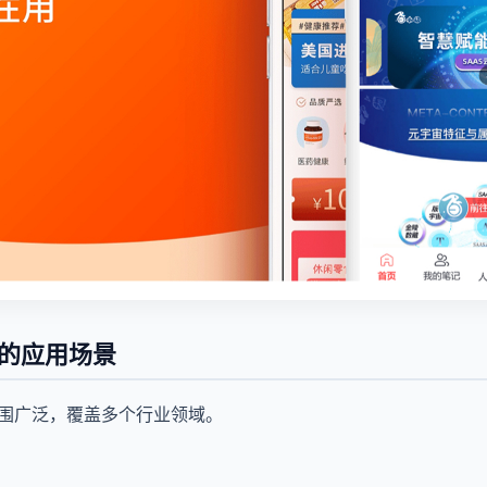
包的应用场景
范围广泛，覆盖多个行业领域。