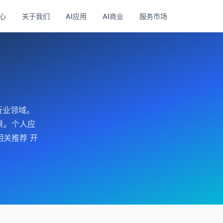
心
关于我们
AI应用
AI商业
服务市场
行业领域。
景。个人应
相关推荐 开