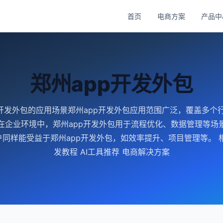
首页
电商方案
产品中
郑州app开发外包
p开发外包的应用场景郑州app开发外包应用范围广泛，覆盖多个
在企业环境中，郑州app开发外包用于流程优化、数据管理等场
同样能受益于郑州app开发外包，如效率提升、项目管理等。 
发教程 AI工具推荐 电商解决方案