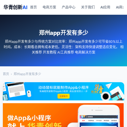
华青创新
AI
首页
电商方案
产品中心
关于我们
AI应用
AI商业
郑州app开发有多少
郑州app开发有多少与传统方案对比效率：郑州app开发有多少可节省60%以上
时间。成本：长期看总拥有成本更低。灵活性：架构支持快速调整适应变化。 相
关推荐 开发教程 AI工具推荐 电商解决方案
首页
›
郑州app开发有多少