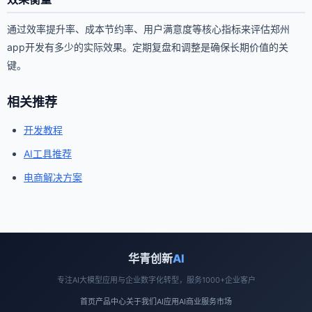
通过效率提升率、成本节约率、用户满意度等核心指标来评估郑州
app开发有多少的实际效果。定期复盘和调整是确保长期价值的关
键。
相关推荐
开发教程
AI工具推荐
电商解决方案
华青创新
AI
专注AI大模型应用与企业数字化转型，服务1000+企业客户
首页
产品中心
关于我们
AI应用
AI商业
服务市场