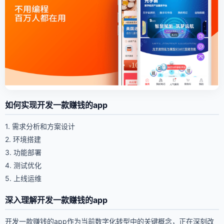
如何实现开发一款赚钱的app
1. 需求分析和方案设计
2. 环境搭建
3. 功能部署
4. 测试优化
5. 上线运维
深入理解开发一款赚钱的app
开发一款赚钱的app作为当前数字化转型中的关键概念，正在深刻改