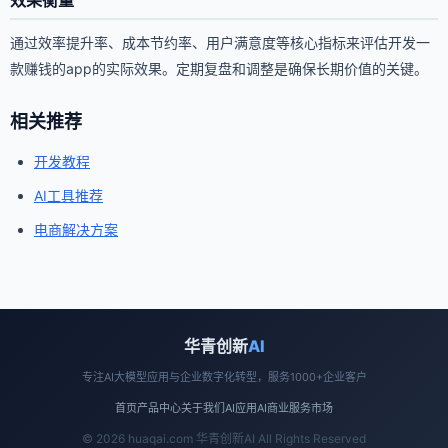
通过效率提升率、成本节约率、用户满意度等核心指标来评估开发一
款赚钱的app的实际效果。定期复盘和调整是确保长期价值的关键。
相关推荐
开发教程
AI工具推荐
电商解决方案
华青创新
AI
专注AI大模型应用与企业数字化转型，服务1000+企业客户
首页
产品中心
关于我们
AI应用
AI商业
服务市场
© 2026 huaqai.com 华青创新AI All Rights Reserved