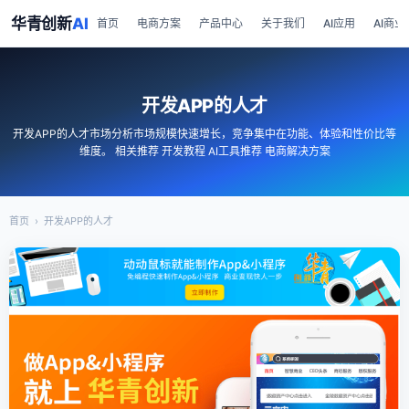
华青创新
AI
首页
电商方案
产品中心
关于我们
AI应用
AI商业
开发APP的人才
开发APP的人才市场分析市场规模快速增长，竞争集中在功能、体验和性价比等
维度。 相关推荐 开发教程 AI工具推荐 电商解决方案
首页
›
开发APP的人才