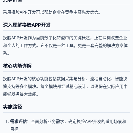
采用换脸APP开发可以帮助企业在竞争中获先发优势。
深入理解换脸APP开发
换脸APP开发作为当前数字化转型中的关键概念，正在深刻改变企业
和个人的工作方式。它不仅是一种工具，更是一套完整的解决方案体
系。
核心功能详解
换脸APP开发的核心功能包括数据采集与分析、流程自动化、智能决
策支持等多个模块。每个模块都经过精心设计，以确保在实际应用中
能够发挥最大效能。
实施路径
需求评估
：全面分析业务需求，确定换脸APP开发的适用场景和
目标