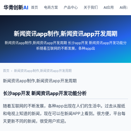
华青创新
AI
首页
电商方案
产品中心
关于我们
AI应用
AI商业
新闻资讯app制作,新闻资讯app开发周期
新闻资讯app制作,新闻资讯app开发周期 长沙app开发 新闻资讯app开发功能分
析随着互联网的不断发展，各种app出
首页
›
新闻资讯app制作,新闻资讯app开发周期
新闻资讯app制作,新闻资讯app开发周期
长沙app开发 新闻资讯app开发功能分析
随着互联网的不断发展，各种app出现在人们的生活中。过去从报纸
和电视上知道的新闻，现在可以在新闻APP上看到。很方便，平台每
天更新不同的新闻，很受用户欢迎。