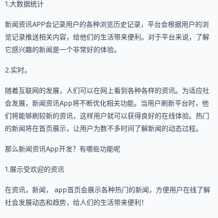
1.大数据统计
新闻资讯APP会记录用户的各种浏览历史记录，平台会根据用户的浏
览记录推送相关内容，给他们的生活带来便利。对于平台来说，了解
它感兴趣的新闻是一个非常好的体验。
2.实时。
随着互联网的发展，人们可以在网上看到各种各样的资讯。为适应社
会发展，新闻资讯App将不断优化相关功能。当用户刷新平台时，他
们将能够刷较新的资讯，这样用户就可以获得良好的在线体验。热门
的新闻将在首页展示，让用户为数不多时间了解新闻的动态过程。
那么新闻资讯App开发？有哪些功能呢
1.展示受欢迎的资讯
在资讯，新闻， app首页会展示各种热门的新闻，方便用户在线了解
社会发展动态和趋势，给人们的生活带来便利！